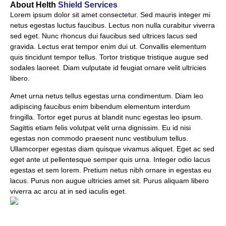
About Helth
Shield Services
Lorem ipsum dolor sit amet consectetur. Sed mauris integer mi
netus egestas luctus faucibus. Lectus non nulla curabitur viverra
sed eget. Nunc rhoncus dui faucibus sed ultrices lacus sed
gravida. Lectus erat tempor enim dui ut. Convallis elementum
quis tincidunt tempor tellus. Tortor tristique tristique augue sed
sodales laoreet. Diam vulputate id feugiat ornare velit ultricies
libero.
Amet urna netus tellus egestas urna condimentum. Diam leo
adipiscing faucibus enim bibendum elementum interdum
fringilla. Tortor eget purus at blandit nunc egestas leo ipsum.
Sagittis etiam felis volutpat velit urna dignissim. Eu id nisi
egestas non commodo praesent nunc vestibulum tellus.
Ullamcorper egestas diam quisque vivamus aliquet. Eget ac sed
eget ante ut pellentesque semper quis urna. Integer odio lacus
egestas et sem lorem. Pretium netus nibh ornare in egestas eu
lacus. Purus non augue ultricies amet sit. Purus aliquam libero
viverra ac arcu at in sed iaculis eget.